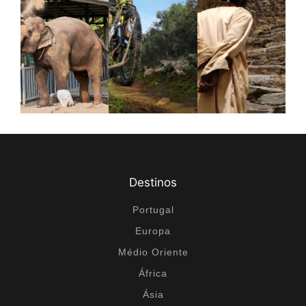
ti
v
e
:
Destinos
Portugal
Europa
Médio Oriente
África
Ásia