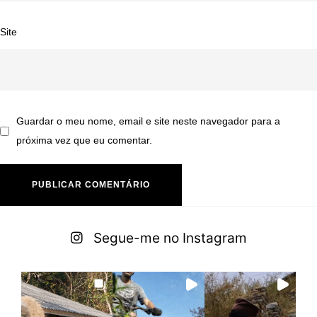
Site
Guardar o meu nome, email e site neste navegador para a
próxima vez que eu comentar.
A
lt
Segue-me no Instagram
e
r
n
a