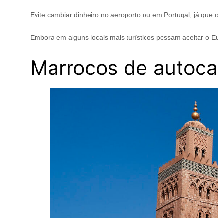
Evite cambiar dinheiro no aeroporto ou em Portugal, já que 
Embora em alguns locais mais turísticos possam aceitar o E
Marrocos de autoca