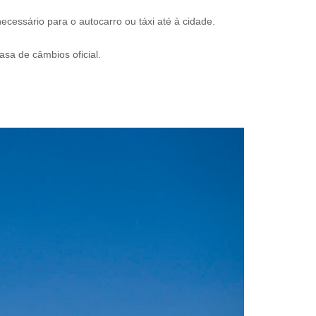
ecessário para o autocarro ou táxi até à cidade.
sa de câmbios oficial.