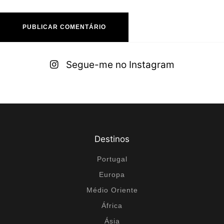
A
lt
Segue-me no Instagram
e
r
n
a
ti
Destinos
v
e
Portugal
:
Europa
Médio Oriente
África
Ásia