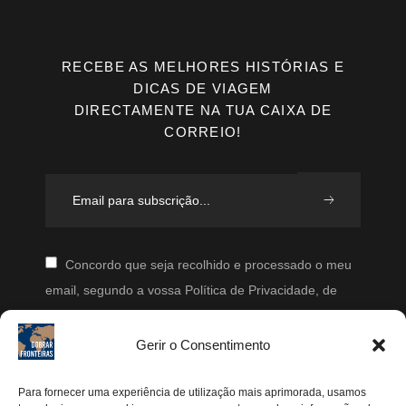
RECEBE AS MELHORES HISTÓRIAS E
DICAS DE VIAGEM
DIRECTAMENTE NA TUA CAIXA DE
CORREIO!
Concordo que seja recolhido e processado o meu
email, segundo a vossa Política de Privacidade, de
modo a que posteriormente possam enviar-me emails
periodicamente.
Gerir o Consentimento
Segue-me
Para fornecer uma experiência de utilização mais aprimorada, usamos