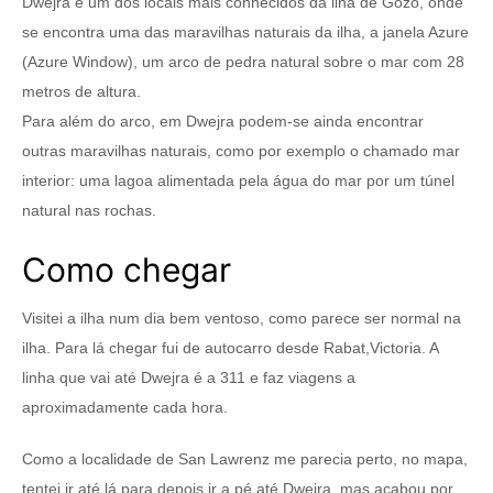
Dwejra é um dos locais mais conhecidos da ilha de Gozo, onde
se encontra uma das maravilhas naturais da ilha, a janela Azure
(Azure Window), um arco de pedra natural sobre o mar com 28
metros de altura.
Para além do arco, em Dwejra podem-se ainda encontrar
outras maravilhas naturais, como por exemplo o chamado mar
interior: uma lagoa alimentada pela água do mar por um túnel
natural nas rochas.
Como chegar
Visitei a ilha num dia bem ventoso, como parece ser normal na
ilha. Para lá chegar fui de autocarro desde Rabat,Victoria. A
linha que vai até Dwejra é a 311 e faz viagens a
aproximadamente cada hora.
Como a localidade de San Lawrenz me parecia perto, no mapa,
tentei ir até lá para depois ir a pé até Dwejra, mas acabou por