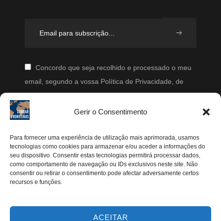
Concordo que seja recolhido e processado o meu
email, segundo a vossa Política de Privacidade, de
modo a que posteriormente possam enviar-me emails
periodicamente.
Gerir o Consentimento
Segue-me
Para fornecer uma experiência de utilização mais aprimorada, usamos
tecnologias como cookies para armazenar e/ou aceder a informações do
Instagram
seu dispositivo. Consentir estas tecnologias permitirá processar dados,
como comportamento de navegação ou IDs exclusivos neste site. Não
Pinterest
consentir ou retirar o consentimento pode afectar adversamente certos
recursos e funções.
Facebook
Twitter
ACEITAR
Youtube