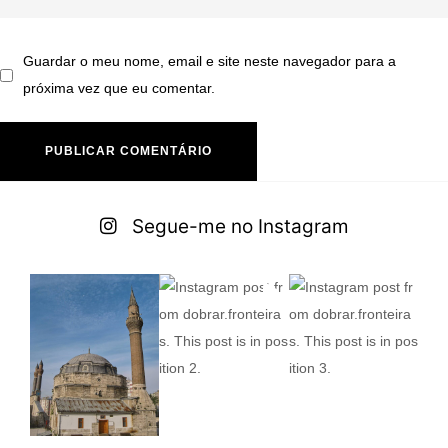
Guardar o meu nome, email e site neste navegador para a
próxima vez que eu comentar.
A
lt
Segue-me no Instagram
e
r
n
a
ti
v
e
: