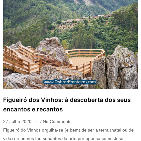
Figueiró dos Vinhos: à descoberta dos seus
encantos e recantos
27 Julho 2020
No Comments
Figueiró do Vinhos orgulha-se (e bem) de ser a terra (natal ou de
vida) de nomes tão sonantes da arte portuguesa como José