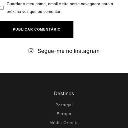
Guardar o meu nome, email e site neste navegador para a
próxima vez que eu comentar.
A
lt
Segue-me no Instagram
e
r
n
a
ti
Destinos
v
e
Portugal
:
Europa
Médio Oriente