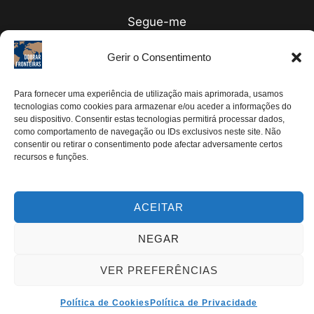
Segue-me
Instagram
Gerir o Consentimento
Pinterest
Facebook
Para fornecer uma experiência de utilização mais aprimorada, usamos
tecnologias como cookies para armazenar e/ou aceder a informações do
Twitter
seu dispositivo. Consentir estas tecnologias permitirá processar dados,
como comportamento de navegação ou IDs exclusivos neste site. Não
Youtube
consentir ou retirar o consentimento pode afectar adversamente certos
recursos e funções.
ACEITAR
TODOS OS DIREITOS RESERVADOS | DOBRAR
FRONTEIRAS 2024®
NEGAR
VER PREFERÊNCIAS
Política de Cookies
Política de Privacidade