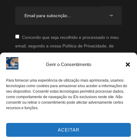
Concordo que seja recolhido e processado o meu
email, segundo a vossa Política de Privacidade, de
modo a que posteriormente possam enviar-me emails
periodicamente.
Gerir o Consentimento
Segue-me
Para fornecer uma experiência de utilização mais aprimorada, usamos
tecnologias como cookies para armazenar e/ou aceder a informações do
seu dispositivo. Consentir estas tecnologias permitirá processar dados,
Instagram
como comportamento de navegação ou IDs exclusivos neste site. Não
Pinterest
consentir ou retirar o consentimento pode afectar adversamente certos
recursos e funções.
Facebook
Twitter
ACEITAR
Youtube