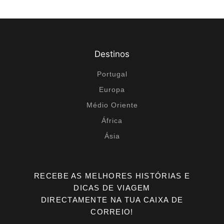
r
n
a
ti
Destinos
v
e
Portugal
:
Europa
Médio Oriente
África
Ásia
RECEBE AS MELHORES HISTÓRIAS E
DICAS DE VIAGEM
DIRECTAMENTE NA TUA CAIXA DE
CORREIO!