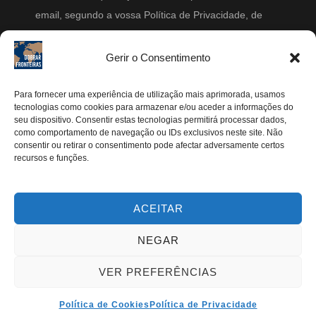
email, segundo a vossa Política de Privacidade, de
modo a que posteriormente possam enviar-me emails
periodicamente.
Gerir o Consentimento
Segue-me
Para fornecer uma experiência de utilização mais aprimorada, usamos
tecnologias como cookies para armazenar e/ou aceder a informações do
seu dispositivo. Consentir estas tecnologias permitirá processar dados,
Instagram
como comportamento de navegação ou IDs exclusivos neste site. Não
Pinterest
consentir ou retirar o consentimento pode afectar adversamente certos
recursos e funções.
Facebook
Twitter
ACEITAR
Youtube
NEGAR
VER PREFERÊNCIAS
TODOS OS DIREITOS RESERVADOS | DOBRAR
FRONTEIRAS 2024®
Política de Cookies
Política de Privacidade