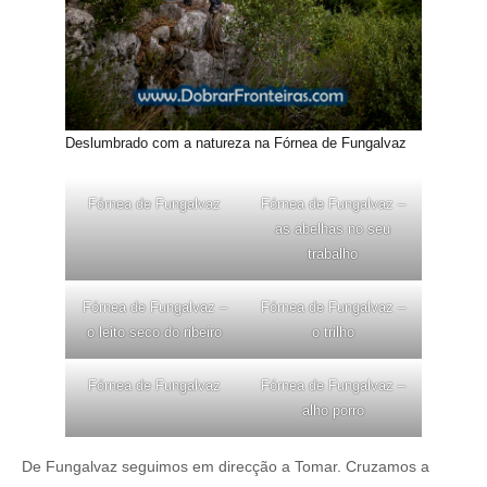
Deslumbrado com a natureza na Fórnea de Fungalvaz
Fórnea de Fungalvaz
Fórnea de Fungalvaz –
as abelhas no seu
trabalho
Fórnea de Fungalvaz –
Fórnea de Fungalvaz –
o leito seco do ribeiro
o trilho
Fórnea de Fungalvaz
Fórnea de Fungalvaz –
alho porro
De Fungalvaz seguimos em direcção a Tomar. Cruzamos a