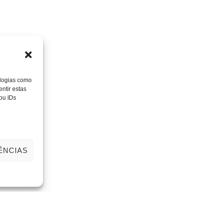
ologias como
ntir estas
ou IDs
ÊNCIAS