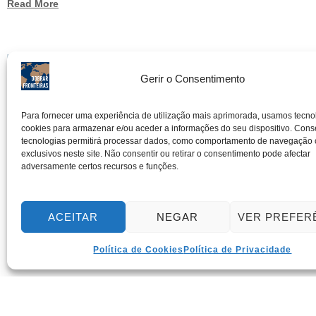
Read More
Gerir o Consentimento
Para fornecer uma experiência de utilização mais aprimorada, usamos tecn
cookies para armazenar e/ou aceder a informações do seu dispositivo. Conse
tecnologias permitirá processar dados, como comportamento de navegação 
exclusivos neste site. Não consentir ou retirar o consentimento pode afectar
adversamente certos recursos e funções.
ACEITAR
NEGAR
VER PREFER
Política de Cookies
Política de Privacidade
28 Agosto 2008
Alemanha
28-08-2008 Luxor, Frankfurt