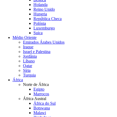
Holanda
Reino Unido
Hungria
República Checa
Polónia
Luxemburgo
Suiça
Médio Oriente
Emirados Árabes Unidos
Iraque
Israel e Palestina
Jordânia
Líbano
Qatar
Síria
Turquia
África
Norte de África
Egipto
Marrocos
África Austral
África do Sul
Botswana
Malawi