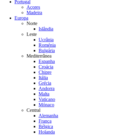
Portugal
Açores
Madeira
Europa
Norte
Islândia
Leste
Ucrânia
Roménia
Bulgária
Mediterrânea
Espanha
Croácia
Chipre
Itália
Grécia
Andorra
Malta
Vaticano
Mónaco
Central
Alemanha
França
Bélgica
Holanda