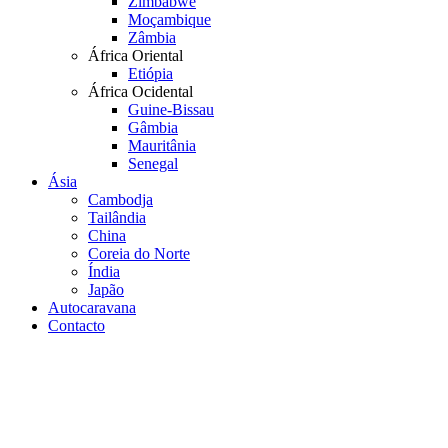
Zimbabwe
Moçambique
Zâmbia
África Oriental
Etiópia
África Ocidental
Guine-Bissau
Gâmbia
Mauritânia
Senegal
Ásia
Cambodja
Tailândia
China
Coreia do Norte
Índia
Japão
Autocaravana
Contacto