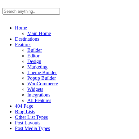
Home
Main Home
Destinations
Features
Builder
Editor
Design
Marketing
Theme Builder
Popup Builder
WooCommerce
Widgets
Integrations
All Features
404 Page
Blog Lists
Other List Types
Post Layouts
Post Media Types