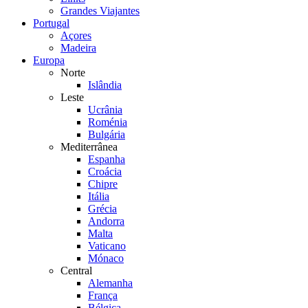
Grandes Viajantes
Portugal
Açores
Madeira
Europa
Norte
Islândia
Leste
Ucrânia
Roménia
Bulgária
Mediterrânea
Espanha
Croácia
Chipre
Itália
Grécia
Andorra
Malta
Vaticano
Mónaco
Central
Alemanha
França
Bélgica