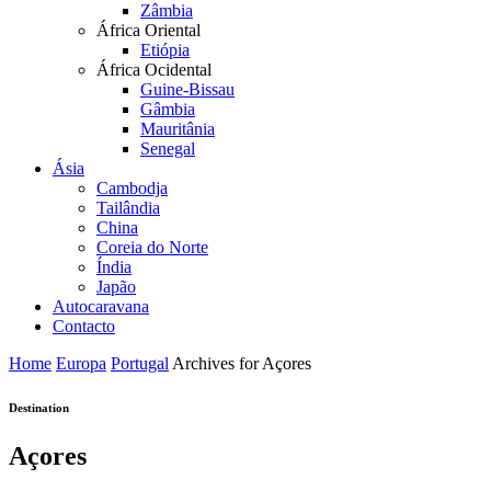
Zâmbia
África Oriental
Etiópia
África Ocidental
Guine-Bissau
Gâmbia
Mauritânia
Senegal
Ásia
Cambodja
Tailândia
China
Coreia do Norte
Índia
Japão
Autocaravana
Contacto
Home
Europa
Portugal
Archives for Açores
Destination
Açores