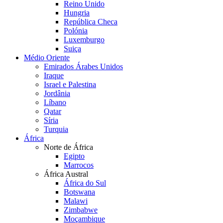
Reino Unido
Hungria
República Checa
Polónia
Luxemburgo
Suiça
Médio Oriente
Emirados Árabes Unidos
Iraque
Israel e Palestina
Jordânia
Líbano
Qatar
Síria
Turquia
África
Norte de África
Egipto
Marrocos
África Austral
África do Sul
Botswana
Malawi
Zimbabwe
Moçambique