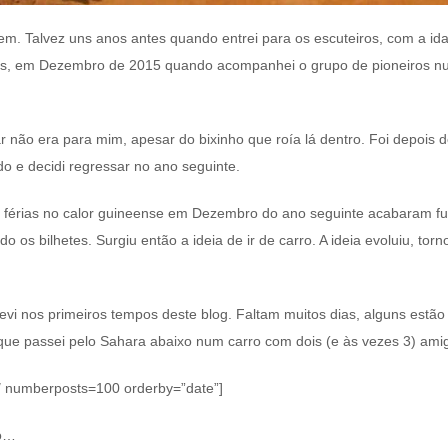
. Talvez uns anos antes quando entrei para os escuteiros, com a ida
tes, em Dezembro de 2015 quando acompanhei o grupo de pioneiros
ar não era para mim, apesar do bixinho que roía lá dentro. Foi depois 
o e decidi regressar no ano seguinte.
de férias no calor guineense em Dezembro do ano seguinte acabaram f
o os bilhetes. Surgiu então a ideia de ir de carro. A ideia evoluiu, to
evi nos primeiros tempos deste blog. Faltam muitos dias, alguns estão
e passei pelo Sahara abaixo num carro com dois (e às vezes 3) ami
6″ numberposts=100 orderby=”date”]
to…