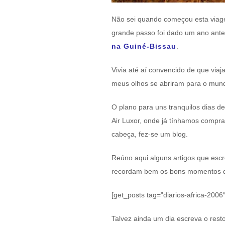
Não sei quando começou esta viagem
grande passo foi dado um ano an
na Guiné-Bissau
.
Vivia até aí convencido de que viaj
meus olhos se abriram para o mund
O plano para uns tranquilos dias 
Air Luxor, onde já tínhamos comprad
cabeça, fez-se um blog.
Reúno aqui alguns artigos que escr
recordam bem os bons momentos qu
[get_posts tag=”diarios-africa-200
Talvez ainda um dia escreva o res