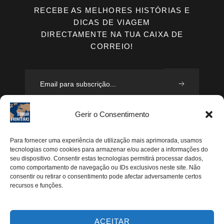
RECEBE AS MELHORES HISTÓRIAS E
DICAS DE VIAGEM
DIRECTAMENTE NA TUA CAIXA DE
CORREIO!
Gerir o Consentimento
Concordo que seja recolhido e processado o meu
email, segundo a vossa Política de Privacidade, de
Para fornecer uma experiência de utilização mais aprimorada, usamos
modo a que posteriormente possam enviar-me emails
tecnologias como cookies para armazenar e/ou aceder a informações do
seu dispositivo. Consentir estas tecnologias permitirá processar dados,
periodicamente.
como comportamento de navegação ou IDs exclusivos neste site. Não
consentir ou retirar o consentimento pode afectar adversamente certos
recursos e funções.
Segue-me
Instagram
ACEITAR