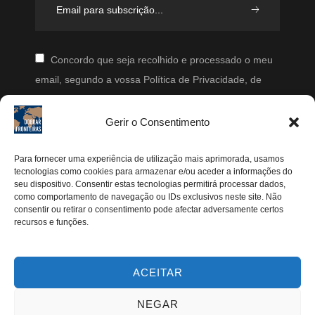
Concordo que seja recolhido e processado o meu
email, segundo a vossa Política de Privacidade, de
modo a que posteriormente possam enviar-me emails
periodicamente.
Gerir o Consentimento
Segue-me
Para fornecer uma experiência de utilização mais aprimorada, usamos
tecnologias como cookies para armazenar e/ou aceder a informações do
seu dispositivo. Consentir estas tecnologias permitirá processar dados,
Instagram
como comportamento de navegação ou IDs exclusivos neste site. Não
Pinterest
consentir ou retirar o consentimento pode afectar adversamente certos
recursos e funções.
Facebook
Twitter
ACEITAR
Youtube
NEGAR