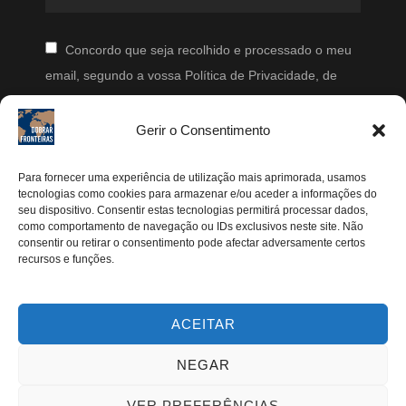
Concordo que seja recolhido e processado o meu
email, segundo a vossa Política de Privacidade, de
modo a que posteriormente possam enviar-me emails
periodicamente.
Gerir o Consentimento
Segue-me
Para fornecer uma experiência de utilização mais aprimorada, usamos
tecnologias como cookies para armazenar e/ou aceder a informações do
seu dispositivo. Consentir estas tecnologias permitirá processar dados,
Instagram
como comportamento de navegação ou IDs exclusivos neste site. Não
Pinterest
consentir ou retirar o consentimento pode afectar adversamente certos
recursos e funções.
Facebook
Twitter
ACEITAR
Youtube
NEGAR
VER PREFERÊNCIAS