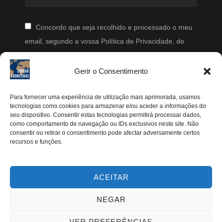
Concordo que seja recolhido e processado o meu
email, segundo a vossa Política de Privacidade, de
modo a que posteriormente possam enviar-me emails
periodicamente.
Gerir o Consentimento
Segue-me
Para fornecer uma experiência de utilização mais aprimorada, usamos
tecnologias como cookies para armazenar e/ou aceder a informações do
seu dispositivo. Consentir estas tecnologias permitirá processar dados,
Instagram
como comportamento de navegação ou IDs exclusivos neste site. Não
Pinterest
consentir ou retirar o consentimento pode afectar adversamente certos
recursos e funções.
Facebook
Twitter
ACEITAR
Youtube
NEGAR
VER PREFERÊNCIAS