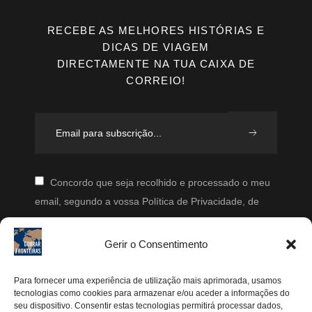
RECEBE AS MELHORES HISTÓRIAS E
DICAS DE VIAGEM
DIRECTAMENTE NA TUA CAIXA DE
CORREIO!
Concordo que seja recolhido e processado o meu
email, segundo a vossa Política de Privacidade, de
modo a que posteriormente possam enviar-me emails
periodicamente.
Gerir o Consentimento
Segue-me
Para fornecer uma experiência de utilização mais aprimorada, usamos
tecnologias como cookies para armazenar e/ou aceder a informações do
Instagram
seu dispositivo. Consentir estas tecnologias permitirá processar dados,