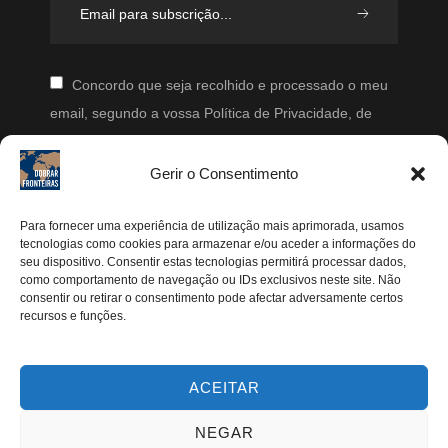
Concordo que seja recolhido e processado o meu
email, segundo a vossa Política de Privacidade, de
modo a que posteriormente possam enviar-me emails
periodicamente.
Gerir o Consentimento
Segue-me
Para fornecer uma experiência de utilização mais aprimorada, usamos
tecnologias como cookies para armazenar e/ou aceder a informações do
seu dispositivo. Consentir estas tecnologias permitirá processar dados,
Instagram
como comportamento de navegação ou IDs exclusivos neste site. Não
Pinterest
consentir ou retirar o consentimento pode afectar adversamente certos
recursos e funções.
Facebook
Twitter
ACEITAR
Youtube
NEGAR