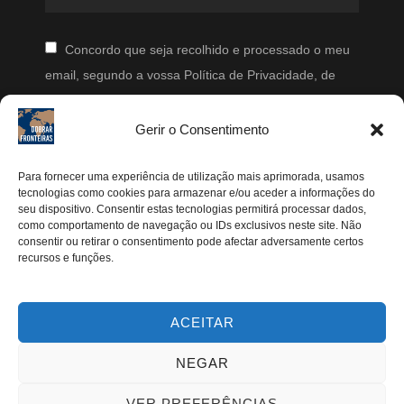
Concordo que seja recolhido e processado o meu
email, segundo a vossa Política de Privacidade, de
modo a que posteriormente possam enviar-me emails
periodicamente.
Gerir o Consentimento
Segue-me
Para fornecer uma experiência de utilização mais aprimorada, usamos
tecnologias como cookies para armazenar e/ou aceder a informações do
seu dispositivo. Consentir estas tecnologias permitirá processar dados,
Instagram
como comportamento de navegação ou IDs exclusivos neste site. Não
Pinterest
consentir ou retirar o consentimento pode afectar adversamente certos
recursos e funções.
Facebook
Twitter
ACEITAR
Youtube
NEGAR
VER PREFERÊNCIAS