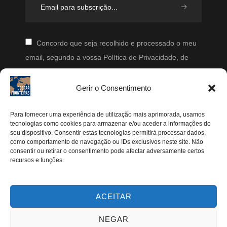
Concordo que seja recolhido e processado o meu
email, segundo a vossa Política de Privacidade, de
modo a que posteriormente possam enviar-me emails
periodicamente.
Gerir o Consentimento
Segue-me
Para fornecer uma experiência de utilização mais aprimorada, usamos
tecnologias como cookies para armazenar e/ou aceder a informações do
seu dispositivo. Consentir estas tecnologias permitirá processar dados,
Instagram
como comportamento de navegação ou IDs exclusivos neste site. Não
Pinterest
consentir ou retirar o consentimento pode afectar adversamente certos
recursos e funções.
Facebook
Twitter
ACEITAR
Youtube
NEGAR