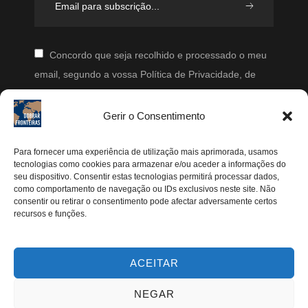
Concordo que seja recolhido e processado o meu
email, segundo a vossa Política de Privacidade, de
modo a que posteriormente possam enviar-me emails
periodicamente.
Gerir o Consentimento
Segue-me
Para fornecer uma experiência de utilização mais aprimorada, usamos
tecnologias como cookies para armazenar e/ou aceder a informações do
seu dispositivo. Consentir estas tecnologias permitirá processar dados,
Instagram
como comportamento de navegação ou IDs exclusivos neste site. Não
Pinterest
consentir ou retirar o consentimento pode afectar adversamente certos
recursos e funções.
Facebook
Twitter
ACEITAR
Youtube
NEGAR