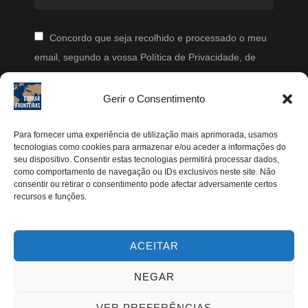
Concordo que seja recolhido e processado o meu
email, segundo a vossa Política de Privacidade, de
modo a que posteriormente possam enviar-me emails
periodicamente.
Gerir o Consentimento
Segue-me
Para fornecer uma experiência de utilização mais aprimorada, usamos
tecnologias como cookies para armazenar e/ou aceder a informações do
seu dispositivo. Consentir estas tecnologias permitirá processar dados,
Instagram
como comportamento de navegação ou IDs exclusivos neste site. Não
Pinterest
consentir ou retirar o consentimento pode afectar adversamente certos
recursos e funções.
Facebook
Twitter
ACEITAR
Youtube
NEGAR
VER PREFERÊNCIAS