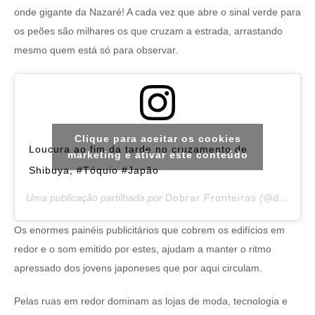
onde gigante da Nazaré! A cada vez que abre o sinal verde para
os peões são milhares os que cruzam a estrada, arrastando
mesmo quem está só para observar.
Clique para aceitar os cookies
Loucura ao fim da tarde no cruzamento de
marketing e ativar este conteúdo
Shibuya, #Tóquio #Japão
Uma publicação partilhada por
Dobrar Fronteiras
(@dobrar.fronteiras) a
Os enormes painéis publicitários que cobrem os edifícios em
redor e o som emitido por estes, ajudam a manter o ritmo
apressado dos jovens japoneses que por aqui circulam.
Pelas ruas em redor dominam as lojas de moda, tecnologia e