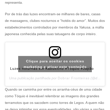
representa.
Por de trás das luzes encontram-se milhares de bares, casas
de massagens, clubes nocturnos e “hotéis do amor”. Muitos dos
estabelecimentos controlados por membros da
Yakusa
, a máfia
japonesa conhecida pelas suas tatuagens de corpo inteiro.
Clique para aceitar os cookies
marketing e ativar este conteúdo
Luzes noturnas em Kabukicho #Tóquio #Japão
Uma publicação partilhada por
Dobrar Fronteiras
(@dobrar.fronteiras) a
Quando se caminha por entre os arranha-céus de uma cidade
como Tóquio é inevitável relembrar as imagens dos grandes
terramotos que os sacodem como torres de Legos. A quem não
se deixa intimidar por essa eventualidades, são várias a opções