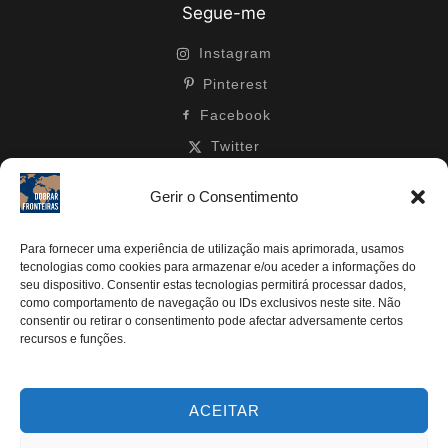
Segue-me
Instagram
Pinterest
Facebook
Twitter
Youtube
Gerir o Consentimento
Para fornecer uma experiência de utilização mais aprimorada, usamos
tecnologias como cookies para armazenar e/ou aceder a informações do
TODOS OS DIREITOS RESERVADOS | DOBRAR
seu dispositivo. Consentir estas tecnologias permitirá processar dados,
como comportamento de navegação ou IDs exclusivos neste site. Não
FRONTEIRAS 2024®
consentir ou retirar o consentimento pode afectar adversamente certos
recursos e funções.
ACEITAR