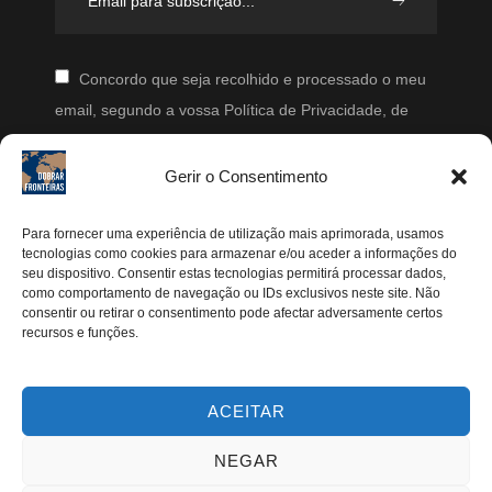
Concordo que seja recolhido e processado o meu
email, segundo a vossa Política de Privacidade, de
modo a que posteriormente possam enviar-me emails
periodicamente.
Gerir o Consentimento
Segue-me
Para fornecer uma experiência de utilização mais aprimorada, usamos
tecnologias como cookies para armazenar e/ou aceder a informações do
Instagram
seu dispositivo. Consentir estas tecnologias permitirá processar dados,
como comportamento de navegação ou IDs exclusivos neste site. Não
Pinterest
consentir ou retirar o consentimento pode afectar adversamente certos
recursos e funções.
Facebook
Twitter
ACEITAR
Youtube
NEGAR