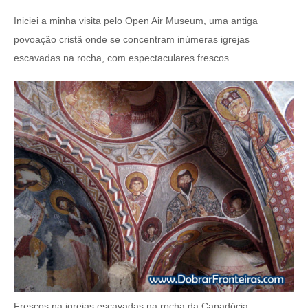
Iniciei a minha visita pelo Open Air Museum, uma antiga
povoação cristã onde se concentram inúmeras igrejas
escavadas na rocha, com espectaculares frescos.
Frescos na igrejas escavadas na rocha da Capadócia