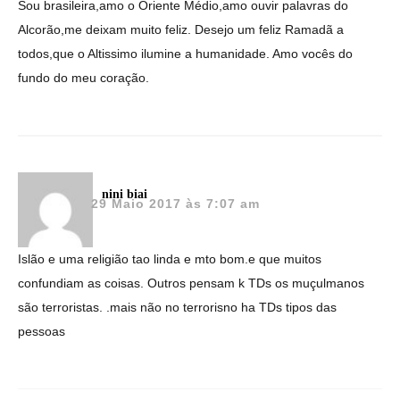
Sou brasileira,amo o Oriente Médio,amo ouvir palavras do
Alcorão,me deixam muito feliz. Desejo um feliz Ramadã a
todos,que o Altissimo ilumine a humanidade. Amo vocês do
fundo do meu coração.
nini biai
29 Maio 2017 às 7:07 am
Islão e uma religião tao linda e mto bom.e que muitos
confundiam as coisas. Outros pensam k TDs os muçulmanos
são terroristas. .mais não no terrorisno ha TDs tipos das
pessoas