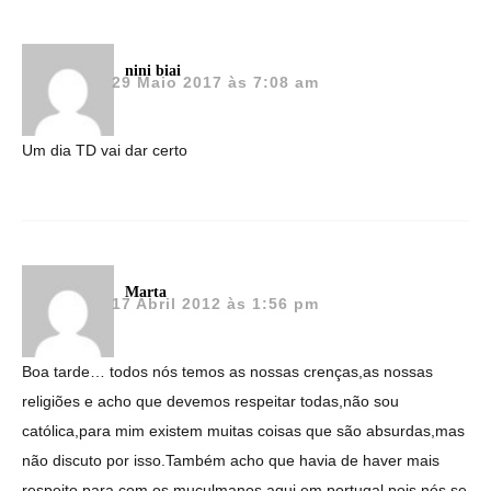
nini biai
29 Maio 2017 às 7:08 am
Um dia TD vai dar certo
Marta
17 Abril 2012 às 1:56 pm
Boa tarde… todos nós temos as nossas crenças,as nossas
religiões e acho que devemos respeitar todas,não sou
católica,para mim existem muitas coisas que são absurdas,mas
não discuto por isso.Também acho que havia de haver mais
respeito para com os muçulmanos aqui em portugal,pois nós se