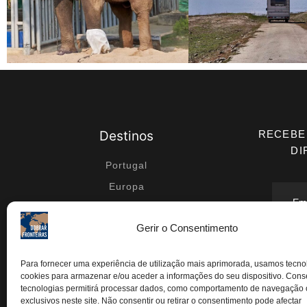
Destinos
RECEBE
DI
Portugal
Europa
Médio Oriente
Gerir o Consentimento
África
Ásia
Conc
Para fornecer uma experiência de utilização mais aprimorada, usamos tecn
segundo
cookies para armazenar e/ou aceder a informações do seu dispositivo. Conse
posteri
tecnologias permitirá processar dados, como comportamento de navegação 
exclusivos neste site. Não consentir ou retirar o consentimento pode afectar