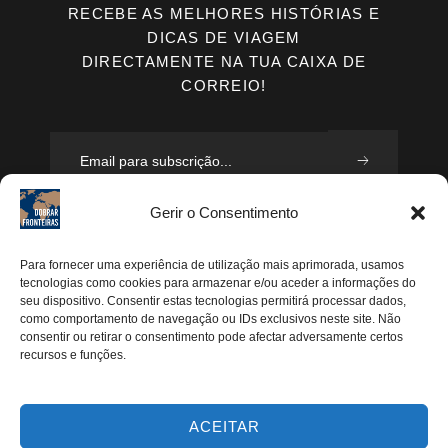
RECEBE AS MELHORES HISTÓRIAS E
DICAS DE VIAGEM
DIRECTAMENTE NA TUA CAIXA DE
CORREIO!
Gerir o Consentimento
Concordo que seja recolhido e processado o meu
email, segundo a vossa Política de Privacidade, de
Para fornecer uma experiência de utilização mais aprimorada, usamos
tecnologias como cookies para armazenar e/ou aceder a informações do
modo a que posteriormente possam enviar-me emails
seu dispositivo. Consentir estas tecnologias permitirá processar dados,
periodicamente.
como comportamento de navegação ou IDs exclusivos neste site. Não
consentir ou retirar o consentimento pode afectar adversamente certos
recursos e funções.
Segue-me
Instagram
ACEITAR
Pinterest