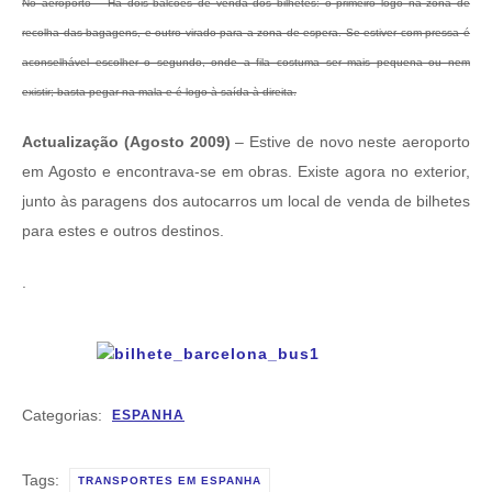
No aeroporto – Há dois balcões de venda dos bilhetes: o primeiro logo na zona de
recolha das bagagens, e outro virado para a zona de espera. Se estiver com pressa é
aconselhável escolher o segundo, onde a fila costuma ser mais pequena ou nem
existir; basta pegar na mala e é logo à saída à direita.
Actualização (Agosto 2009)
– Estive de novo neste aeroporto
em Agosto e encontrava-se em obras. Existe agora no exterior,
junto às paragens dos autocarros um local de venda de bilhetes
para estes e outros destinos.
.
Categorias:
ESPANHA
Tags:
TRANSPORTES EM ESPANHA