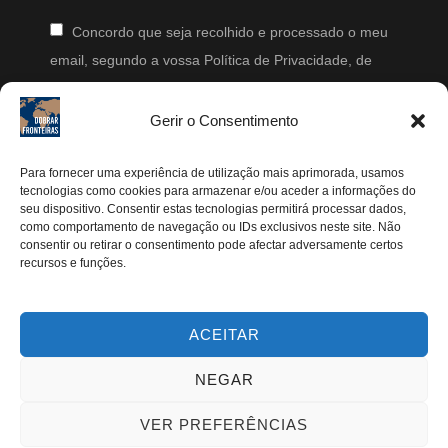
Concordo que seja recolhido e processado o meu
email, segundo a vossa Política de Privacidade, de
modo a que posteriormente possam enviar-me emails
periodicamente.
Gerir o Consentimento
Segue-me
Para fornecer uma experiência de utilização mais aprimorada, usamos
tecnologias como cookies para armazenar e/ou aceder a informações do
seu dispositivo. Consentir estas tecnologias permitirá processar dados,
Instagram
como comportamento de navegação ou IDs exclusivos neste site. Não
Pinterest
consentir ou retirar o consentimento pode afectar adversamente certos
recursos e funções.
Facebook
Twitter
ACEITAR
Youtube
NEGAR
VER PREFERÊNCIAS
TODOS OS DIREITOS RESERVADOS | DOBRAR