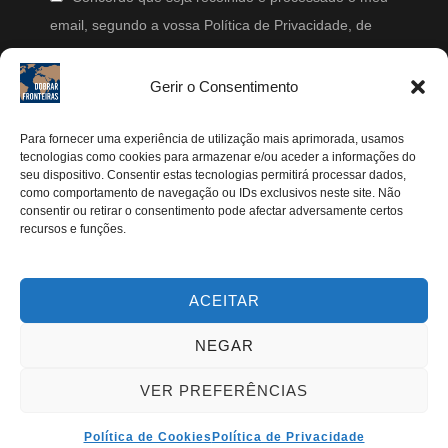
email, segundo a vossa Política de Privacidade, de
modo a que posteriormente possam enviar-me emails
periodicamente.
Gerir o Consentimento
Segue-me
Para fornecer uma experiência de utilização mais aprimorada, usamos
tecnologias como cookies para armazenar e/ou aceder a informações do
Instagram
seu dispositivo. Consentir estas tecnologias permitirá processar dados,
como comportamento de navegação ou IDs exclusivos neste site. Não
Pinterest
consentir ou retirar o consentimento pode afectar adversamente certos
recursos e funções.
Facebook
Twitter
ACEITAR
Youtube
NEGAR
VER PREFERÊNCIAS
TODOS OS DIREITOS RESERVADOS | DOBRAR
FRONTEIRAS 2024®
Política de Cookies
Política de Privacidade