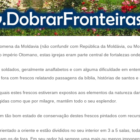
 romena da Moldavia (não confundir com República da Moldávia, ou 
o império Otomano, estas igrejas eram parte central de fortalezas ond
oldados, geralmente analfabetos e com alguma dificuldade em entender
r fora com frescos relatando passagens da bíblia, histórias de santos e 
quais estes frescos estiveram expostos aos elementos da natureza da
tegidas como que por milagre, mantêm todo o seu esplendor.
a um tão bom estado de conservação destes frescos pintados com recurs
rientado a oriente e estão divididos no seu interior em 3 a 5 salas, t
tam os de fora. Em seu redor há sempre uma mais ou menos imponent