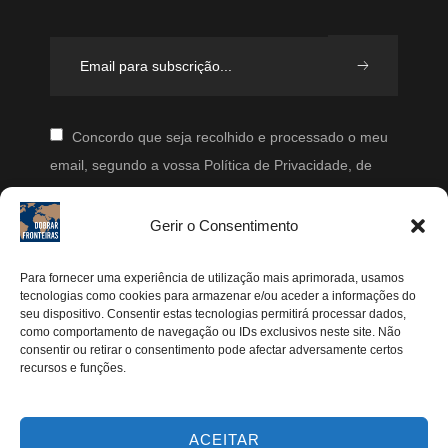
Concordo que seja recolhido e processado o meu
email, segundo a vossa Política de Privacidade, de
modo a que posteriormente possam enviar-me emails
periodicamente.
Gerir o Consentimento
Segue-me
Para fornecer uma experiência de utilização mais aprimorada, usamos
tecnologias como cookies para armazenar e/ou aceder a informações do
Instagram
seu dispositivo. Consentir estas tecnologias permitirá processar dados,
como comportamento de navegação ou IDs exclusivos neste site. Não
Pinterest
consentir ou retirar o consentimento pode afectar adversamente certos
recursos e funções.
Facebook
Twitter
ACEITAR
Youtube