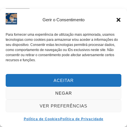
Rui Barbosa Batista
16 Fevereiro 2020 às 11:53 pm
Gerir o Consentimento
Para fornecer uma experiência de utilização mais aprimorada, usamos
ADOREI o post e o ‘fascinante mundo subterraneo” da capital
tecnologias como cookies para armazenar e/ou aceder a informações do
da Coreia do Norte. Inveja muitooooo boa esta tua aventura
seu dispositivo. Consentir estas tecnologias permitirá processar dados,
como comportamento de navegação ou IDs exclusivos neste site. Não
num país que há muito desejo visitar.
consentir ou retirar o consentimento pode afectar adversamente certos
recursos e funções.
Comentários fechados.
ACEITAR
NEGAR
VER PREFERÊNCIAS
Segue-me no Instagram
Política de Cookies
Política de Privacidade