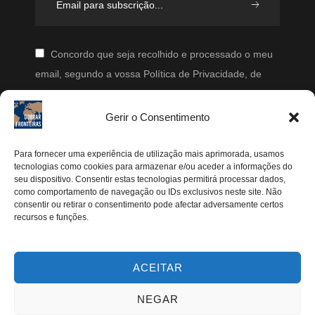
Concordo que seja recolhido e processado o meu
email, segundo a vossa Política de Privacidade, de
modo a que posteriormente possam enviar-me emails
periodicamente.
Gerir o Consentimento
Segue-me
Para fornecer uma experiência de utilização mais aprimorada, usamos
tecnologias como cookies para armazenar e/ou aceder a informações do
Instagram
seu dispositivo. Consentir estas tecnologias permitirá processar dados,
como comportamento de navegação ou IDs exclusivos neste site. Não
Pinterest
consentir ou retirar o consentimento pode afectar adversamente certos
recursos e funções.
Facebook
Twitter
ACEITAR
Youtube
NEGAR