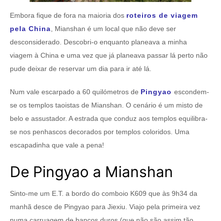
Embora fique de fora na maioria dos
roteiros de viagem
pela China
, Mianshan é um local que não deve ser
desconsiderado. Descobri-o enquanto planeava a minha
viagem à China e uma vez que já planeava passar lá perto não
pude deixar de reservar um dia para ir até lá.
Num vale escarpado a 60 quilómetros de
Pingyao
escondem-
se os templos taoistas de Mianshan. O cenário é um misto de
belo e assustador. A estrada que conduz aos templos equilibra-
se nos penhascos decorados por templos coloridos. Uma
escapadinha que vale a pena!
De Pingyao a Mianshan
Sinto-me um E.T. a bordo do comboio K609 que às 9h34 da
manhã desce de Pingyao para Jiexiu. Viajo pela primeira vez
numa carruagem de bancos duros (que não são assim tão