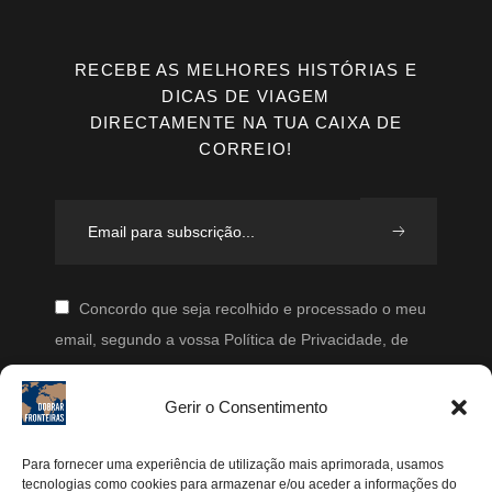
RECEBE AS MELHORES HISTÓRIAS E
DICAS DE VIAGEM
DIRECTAMENTE NA TUA CAIXA DE
CORREIO!
Concordo que seja recolhido e processado o meu
email, segundo a vossa Política de Privacidade, de
modo a que posteriormente possam enviar-me emails
periodicamente.
Gerir o Consentimento
Segue-me
Para fornecer uma experiência de utilização mais aprimorada, usamos
tecnologias como cookies para armazenar e/ou aceder a informações do