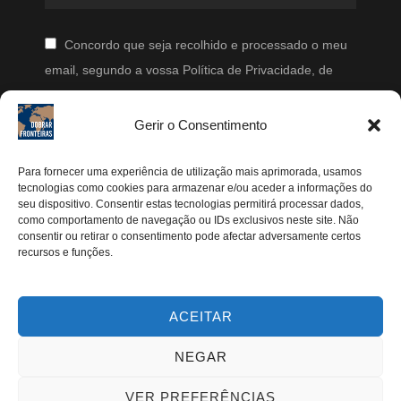
Concordo que seja recolhido e processado o meu
email, segundo a vossa Política de Privacidade, de
modo a que posteriormente possam enviar-me emails
periodicamente.
Gerir o Consentimento
Segue-me
Para fornecer uma experiência de utilização mais aprimorada, usamos
tecnologias como cookies para armazenar e/ou aceder a informações do
Instagram
seu dispositivo. Consentir estas tecnologias permitirá processar dados,
como comportamento de navegação ou IDs exclusivos neste site. Não
Pinterest
consentir ou retirar o consentimento pode afectar adversamente certos
recursos e funções.
Facebook
Twitter
ACEITAR
Youtube
NEGAR
VER PREFERÊNCIAS