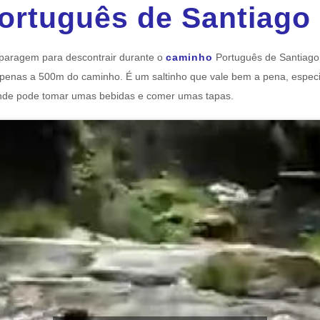
ortuguês de Santiago
paragem para descontrair durante o
caminho
Português de Santiago
apenas a 500m do caminho. É um saltinho que vale bem a pena, especi
onde pode tomar umas bebidas e comer umas tapas.