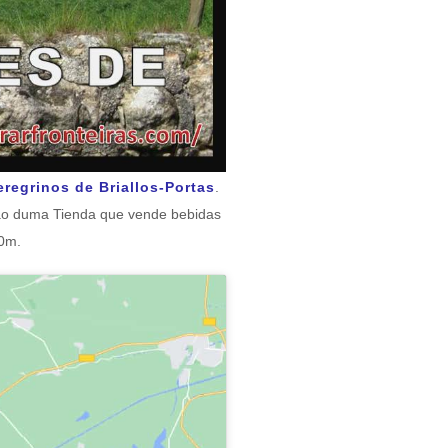
eregrinos de Briallos-Portas
.
ção duma Tienda que vende bebidas
00m.