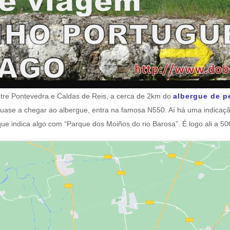
ntre Pontevedra e Caldas de Reis, a cerca de 2km do
albergue de p
uase a chegar ao albergue, entra na famosa N550. Aí há uma indica
que indica algo com “Parque dos Moiños do rio Barosa”. É logo ali a 5