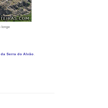
o longe
 da Serra do Alvão
.