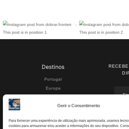
Destinos
RECEBE
DI
Portugal
Europa
Médio Oriente
Gerir o Consentimento
África
Ásia
Conc
Para fornecer uma experiência de utilização mais aprimorada, usamos tecn
segundo
cookies para armazenar e/ou aceder a informações do seu dispositivo. Conse