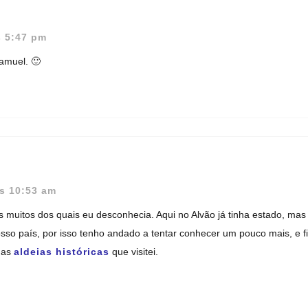
s 5:47 pm
Samuel. 🙂
s 10:53 am
mos muitos dos quais eu desconhecia. Aqui no Alvão já tinha estado, m
nosso país, por isso tenho andado a tentar conhecer um pouco mais, e
 as
aldeias históricas
que visitei.