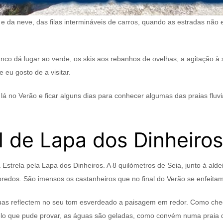
o e da neve, das filas intermináveis de carros, quando as estradas não
co dá lugar ao verde, os skis aos rebanhos de ovelhas, a agitação à 
 eu gosto de a visitar.
 lá no Verão e ficar alguns dias para conhecer algumas das praias fluvi
al de Lapa dos Dinheiros
Estrela pela Lapa dos Dinheiros. A 8 quilómetros de Seia, junto à a
oredos. São imensos os castanheiros que no final do Verão se enfeita
uas reflectem no seu tom esverdeado a paisagem em redor. Como chegu
elo que pude provar, as águas são geladas, como convém numa praia