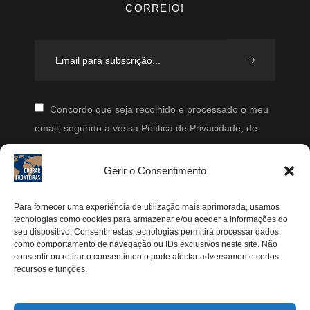
CORREIO!
Concordo que seja recolhido e processado o meu
email, segundo a vossa Política de Privacidade, de
modo a que posteriormente possam enviar-me emails
periodicamente.
Gerir o Consentimento
Segue-me
Para fornecer uma experiência de utilização mais aprimorada, usamos
tecnologias como cookies para armazenar e/ou aceder a informações do
Instagram
seu dispositivo. Consentir estas tecnologias permitirá processar dados,
como comportamento de navegação ou IDs exclusivos neste site. Não
Pinterest
consentir ou retirar o consentimento pode afectar adversamente certos
recursos e funções.
Facebook
Twitter