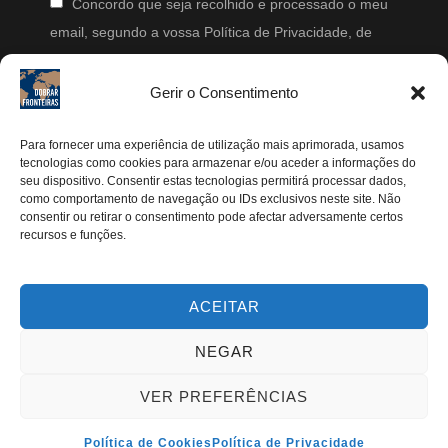
Concordo que seja recolhido e processado o meu
email, segundo a vossa Política de Privacidade, de
modo a que posteriormente possam enviar-me emails
periodicamente.
Gerir o Consentimento
Segue-me
Para fornecer uma experiência de utilização mais aprimorada, usamos
tecnologias como cookies para armazenar e/ou aceder a informações do
seu dispositivo. Consentir estas tecnologias permitirá processar dados,
Instagram
como comportamento de navegação ou IDs exclusivos neste site. Não
Pinterest
consentir ou retirar o consentimento pode afectar adversamente certos
recursos e funções.
Facebook
Twitter
ACEITAR
Youtube
NEGAR
VER PREFERÊNCIAS
TODOS OS DIREITOS RESERVADOS | DOBRAR
FRONTEIRAS 2024®
Política de Cookies
Política de Privacidade