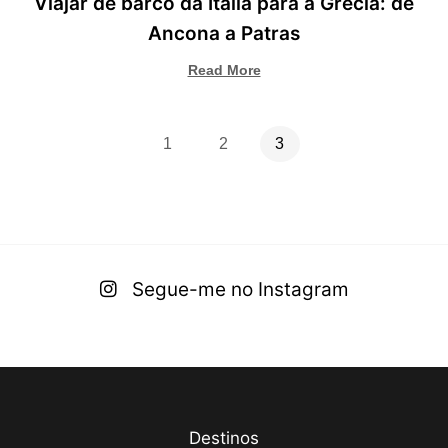
Viajar de barco da Itália para a Grécia: de
Ancona a Patras
Read More
1
2
3
Segue-me no Instagram
Destinos