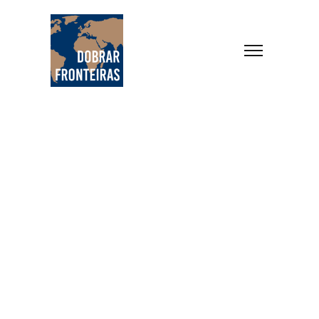
Home
Médio Oriente
Archives for Iraque
Destination
Iraque