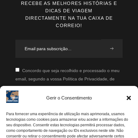
RECEBE AS MELHORES HISTÓRIAS E
DICAS DE VIAGEM
DIRECTAMENTE NA TUA CAIXA DE
CORREIO!
Concordo que seja recolhido e processado o meu
email, segundo a vossa Política de Privacidade, de
modo a que posteriormente possam enviar-me emails
periodicamente.
Gerir o Consentimento
Segue-me
Para fornecer uma experiência de utilização mais aprimorada, usamos
tecnologias como cookies para armazenar e/ou aceder a informações do
Instagram
seu dispositivo. Consentir estas tecnologias permitirá processar dados,
como comportamento de navegação ou IDs exclusivos neste site. Não
Pinterest
consentir ou retirar o consentimento pode afectar adversamente certos