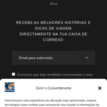
Ásia
RECEBE AS MELHORES HISTÓRIAS E
DICAS DE VIAGEM
DIRECTAMENTE NA TUA CAIXA DE
CORREIO!
Concordo que seja recolhido e processado o meu
email, segundo a vossa Política de Privacidade, de
Gerir o Consentimento
modo a que posteriormente possam enviar-me emails
periodicamente.
Para fornecer uma experiência de utilização mais aprimorada, usamos
tecnologias como cookies para armazenar e/ou aceder a informações do