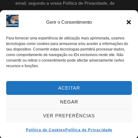
email, segundo a vossa Política de Privacidade, de
modo a que posteriormente possam enviar-me emails
periodicamente.
Gerir o Consentimento
Segue-me
Para fornecer uma experiência de utilização mais aprimorada, usamos
tecnologias como cookies para armazenar e/ou aceder a informações do
Instagram
seu dispositivo. Consentir estas tecnologias permitirá processar dados,
como comportamento de navegação ou IDs exclusivos neste site. Não
Pinterest
consentir ou retirar o consentimento pode afectar adversamente certos
recursos e funções.
Facebook
Twitter
ACEITAR
Youtube
NEGAR
VER PREFERÊNCIAS
TODOS OS DIREITOS RESERVADOS | DOBRAR
FRONTEIRAS 2024®
Política de Cookies
Política de Privacidade