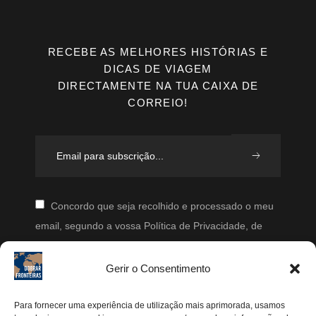
RECEBE AS MELHORES HISTÓRIAS E
DICAS DE VIAGEM
DIRECTAMENTE NA TUA CAIXA DE
CORREIO!
Concordo que seja recolhido e processado o meu
email, segundo a vossa Política de Privacidade, de
modo a que posteriormente possam enviar-me emails
periodicamente.
Gerir o Consentimento
Segue-me
Para fornecer uma experiência de utilização mais aprimorada, usamos