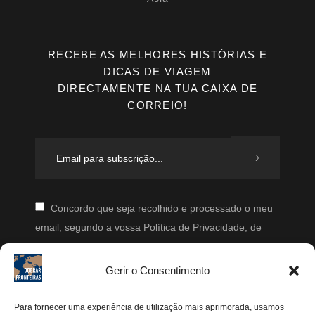
RECEBE AS MELHORES HISTÓRIAS E
DICAS DE VIAGEM
DIRECTAMENTE NA TUA CAIXA DE
CORREIO!
Concordo que seja recolhido e processado o meu
email, segundo a vossa Política de Privacidade, de
modo a que posteriormente possam enviar-me emails
periodicamente.
Gerir o Consentimento
Segue-me
Para fornecer uma experiência de utilização mais aprimorada, usamos